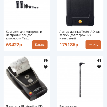
Комплект для контроля и
Логгер данных Testo IAQ для
настройки зондов
записи долгосрочных
влажности Testo
измерений
63422р.
175186р.
Купить
Купить
Принтер с Bluetooth и ИК-
Раздвижная