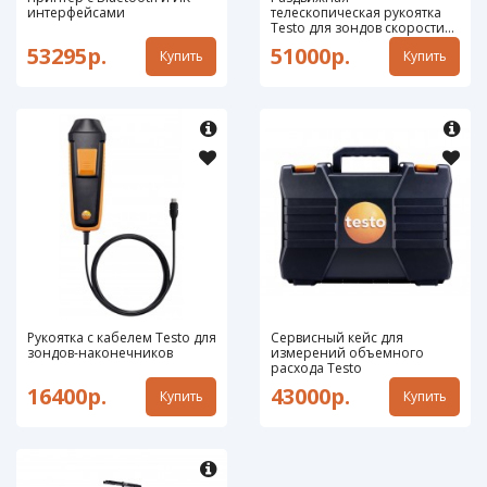
интерфейсами
телескопическая рукоятка
Testo для зондов скорости
воздуха с универсальной
53295р.
51000р.
Купить
Купить
рукояткой
Рукоятка с кабелем Testo для
Сервисный кейс для
зондов-наконечников
измерений объемного
расхода Testo
16400р.
43000р.
Купить
Купить