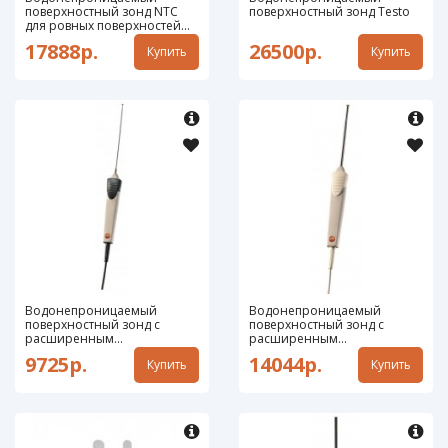
поверхностный зонд NTC
поверхностный зонд Testo
для ровных поверхностей
Testo
17888р.
26500р.
Купить
Купить
Водонепроницаемый
Водонепроницаемый
поверхностный зонд с
поверхностный зонд с
расширенным
расширенным
наконечником Testo 0602
наконечником Testo 0603
9725р.
14044р.
Купить
Купить
1993
1993