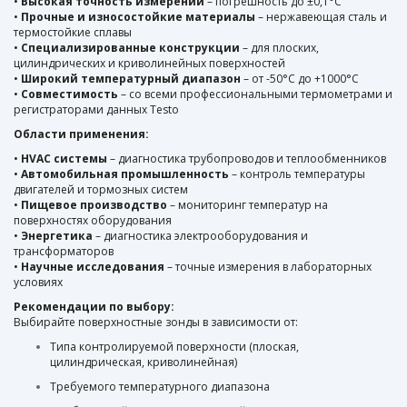
•
Высокая точность измерений
– погрешность до ±0,1°C
•
Прочные и износостойкие материалы
– нержавеющая сталь и
термостойкие сплавы
•
Специализированные конструкции
– для плоских,
цилиндрических и криволинейных поверхностей
•
Широкий температурный диапазон
– от -50°C до +1000°C
•
Совместимость
– со всеми профессиональными термометрами и
регистраторами данных Testo
Области применения:
•
HVAC системы
– диагностика трубопроводов и теплообменников
•
Автомобильная промышленность
– контроль температуры
двигателей и тормозных систем
•
Пищевое производство
– мониторинг температур на
поверхностях оборудования
•
Энергетика
– диагностика электрооборудования и
трансформаторов
•
Научные исследования
– точные измерения в лабораторных
условиях
Рекомендации по выбору:
Выбирайте поверхностные зонды в зависимости от:
Типа контролируемой поверхности (плоская,
цилиндрическая, криволинейная)
Требуемого температурного диапазона