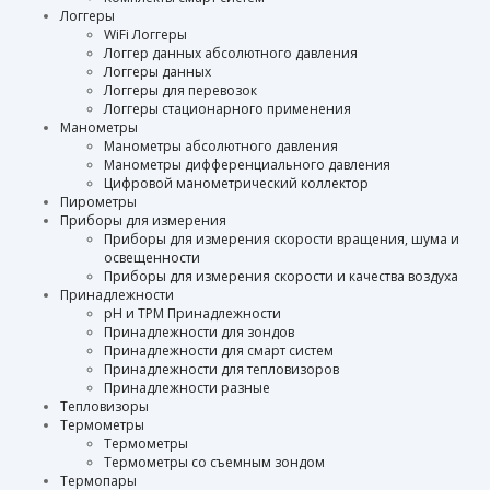
Логгеры
WiFi Логгеры
Логгер данных абсолютного давления
Логгеры данных
Логгеры для перевозок
Логгеры стационарного применения
Манометры
Манометры абсолютного давления
Манометры дифференциального давления
Цифровой манометрический коллектор
Пирометры
Приборы для измерения
Приборы для измерения скорости вращения, шума и
освещенности
Приборы для измерения скорости и качества воздуха
Принадлежности
pH и TPM Принадлежности
Принадлежности для зондов
Принадлежности для смарт систем
Принадлежности для тепловизоров
Принадлежности разные
Тепловизоры
Термометры
Термометры
Термометры со съемным зондом
Термопары