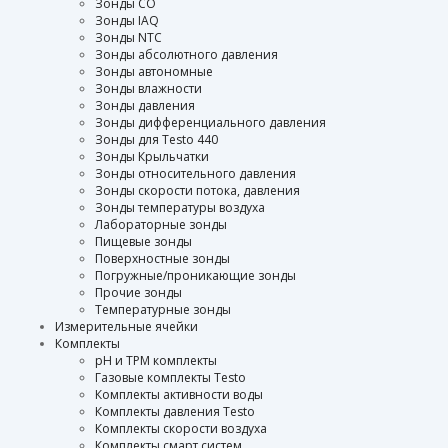
Зонды CO
Зонды IAQ
Зонды NTC
Зонды абсолютного давления
Зонды автономные
Зонды влажности
Зонды давления
Зонды дифференциального давления
Зонды для Testo 440
Зонды Крыльчатки
Зонды относительного давления
Зонды скорости потока, давления
Зонды температуры воздуха
Лабораторные зонды
Пищевые зонды
Поверхностные зонды
Погружные/проникающие зонды
Прочие зонды
Температурные зонды
Измерительные ячейки
Комплекты
pH и TPM комплекты
Газовые комплекты Testo
Комплекты активности воды
Комплекты давления Testo
Комплекты скорости воздуха
Комплекты смарт систем