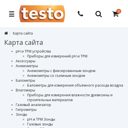
0
☰
Карта сайта
Карта сайта
pH и TPM устройства
Приборы для измерений pH и TPM
Аксессуары
Анемометры
Анемометры с фиксированным зондом
Анемометры со съемным зондом
Балометры
Балометры для измерения объёмного расхода воздуха
Влагомеры
Приборы для измерения влажности древесины и
строительных материалов
Газовый анализатор
Гигрометры
Зонды
pH и TPM Зонды
Газовые зонды