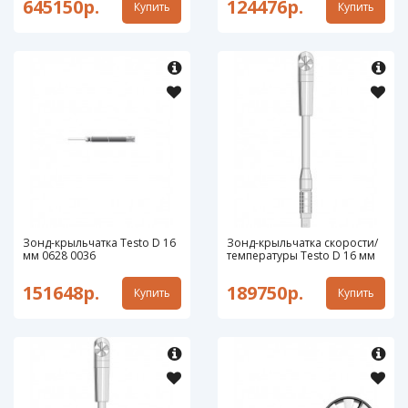
645150р.
124476р.
Купить
Купить
Зонд-крыльчатка Testo D 16
Зонд-крыльчатка скорости/
мм 0628 0036
температуры Testo D 16 мм
151648р.
189750р.
Купить
Купить