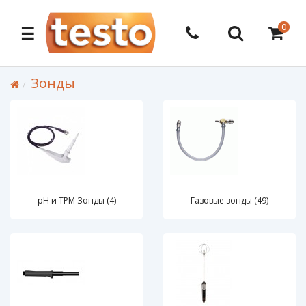
0
☰
Зонды
pH и TPM Зонды (4)
Газовые зонды (49)