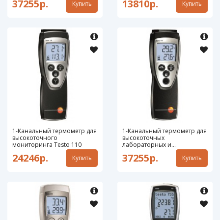
37255р.
13810р.
Купить
Купить
1-Канальный термометр для
1-Канальный термометр для
высокоточного
высокоточных
мониторинга Testo 110
лабораторных и
промышленных измерений
24246р.
37255р.
Купить
Купить
Testo 720